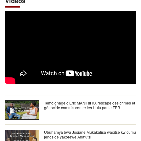
Vidéos
Témoignage d'Eric MANIRIHO, rescapé des crimes et
génocide commis contre les Hutu par le FPR
Ubuhamya bwa Josiane Mukakalisa wacitse kwicumu
jenoside yakorewe Abatutsi