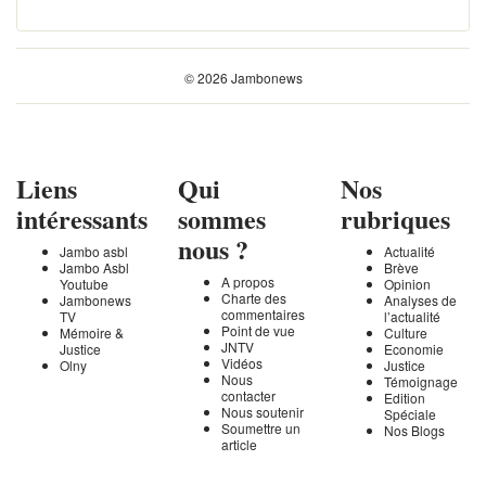
© 2026 Jambonews
Liens
Qui
Nos
intéressants
sommes
rubriques
nous ?
Jambo asbl
Actualité
Jambo Asbl
Brève
A propos
Youtube
Opinion
Charte des
Jambonews
Analyses de
commentaires
TV
l’actualité
Point de vue
Mémoire &
Culture
JNTV
Justice
Economie
Vidéos
Olny
Justice
Nous
Témoignage
contacter
Edition
Nous soutenir
Spéciale
Soumettre un
Nos Blogs
article