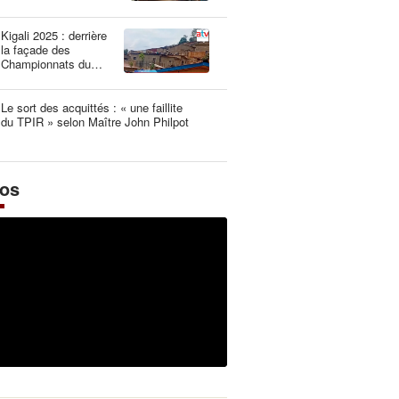
une dangereuse
illusion
Kigali 2025 : derrière
la façade des
Championnats du
Monde UCI les plus
propres de l’histoire
Le sort des acquittés : « une faillite
du TPIR » selon Maître John Philpot
éos