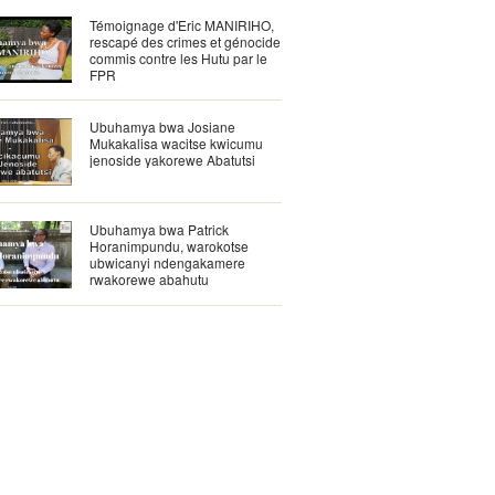
Témoignage d'Eric MANIRIHO,
rescapé des crimes et génocide
commis contre les Hutu par le
FPR
Ubuhamya bwa Josiane
Mukakalisa wacitse kwicumu
jenoside yakorewe Abatutsi
Ubuhamya bwa Patrick
Horanimpundu, warokotse
ubwicanyi ndengakamere
rwakorewe abahutu