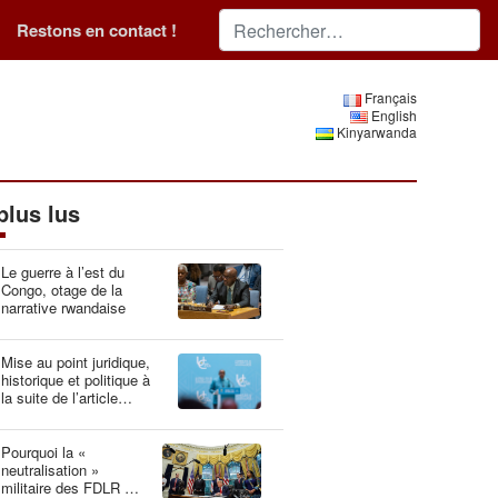
Restons en contact !
Français
English
Kinyarwanda
plus lus
Le guerre à l’est du
Congo, otage de la
narrative rwandaise
Mise au point juridique,
historique et politique à
la suite de l’article
“Idéologie du génocide :
la Belgique, gardien du
patrimoine génétique”
Pourquoi la «
neutralisation »
militaire des FDLR est