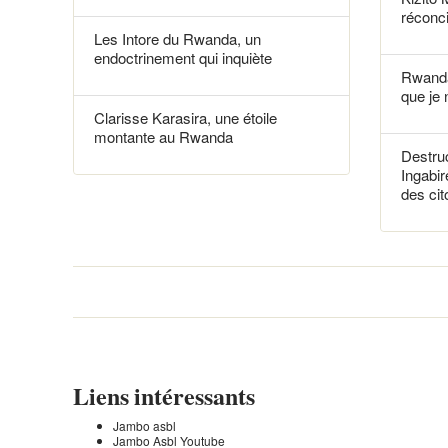
réconci
Les Intore du Rwanda, un
endoctrinement qui inquiète
Rwanda
que je 
Clarisse Karasira, une étoile
montante au Rwanda
Destruc
Ingabir
des ci
Liens intéressants
Jambo asbl
Jambo Asbl Youtube