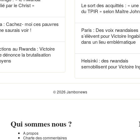
lié par le Christ »
Le sort des acquittés : « une f
du TPIR » selon Maître John 
 : Cachez- moi ces pauvres
ne saurais voir !
Paris : Des voix rwandaises
s’élèvent pour Victoire Ingabi
dans un lieu emblématique
tions au Rwanda : Victoire
e dénonce la brutalisation
toyens
Helsinki : des rwandais
semobilisent pour Victoire In
© 2026 Jambonews
Qui sommes nous ?
A propos
Charte des commentaires