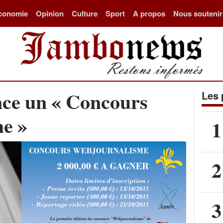
conomie
Opinion
Culture
Sport
A propos
Nous soutenir
ce un « Concours
Les 
e »
1
2
3