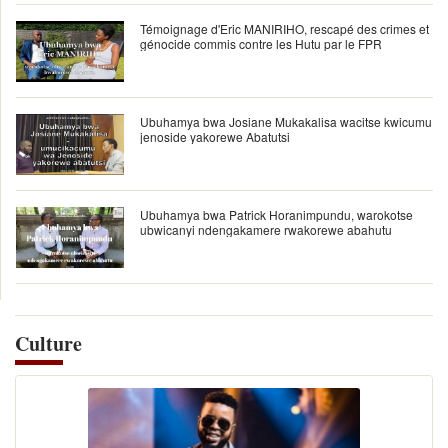
Témoignage d'Eric MANIRIHO, rescapé des crimes et
génocide commis contre les Hutu par le FPR
Ubuhamya bwa Josiane Mukakalisa wacitse kwicumu
jenoside yakorewe Abatutsi
Ubuhamya bwa Patrick Horanimpundu, warokotse
ubwicanyi ndengakamere rwakorewe abahutu
Culture