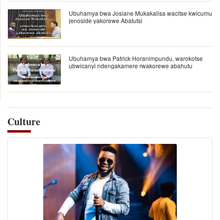
Ubuhamya bwa Josiane Mukakalisa wacitse kwicumu
jenoside yakorewe Abatutsi
Ubuhamya bwa Patrick Horanimpundu, warokotse
ubwicanyi ndengakamere rwakorewe abahutu
Culture