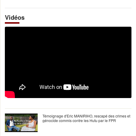
Vidéos
Témoignage d'Eric MANIRIHO, rescapé des crimes et
génocide commis contre les Hutu par le FPR