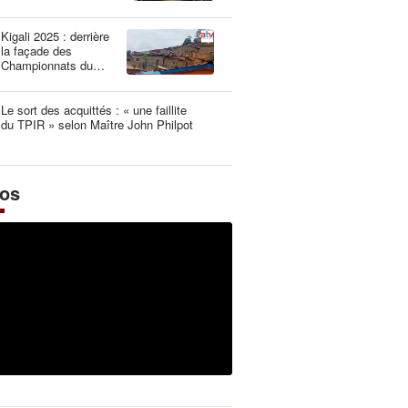
une dangereuse
illusion
Kigali 2025 : derrière
la façade des
Championnats du
Monde UCI les plus
propres de l’histoire
Le sort des acquittés : « une faillite
du TPIR » selon Maître John Philpot
éos