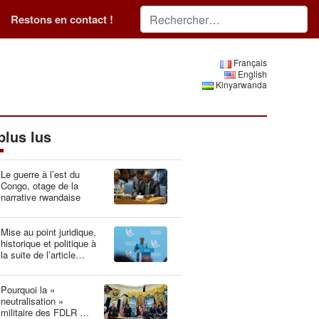
Restons en contact !
Français
English
Kinyarwanda
plus lus
Le guerre à l’est du
Congo, otage de la
narrative rwandaise
Mise au point juridique,
historique et politique à
la suite de l’article
“Idéologie du génocide :
la Belgique, gardien du
patrimoine génétique”
Pourquoi la «
neutralisation »
militaire des FDLR est