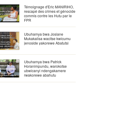
Témoignage d'Eric MANIRIHO,
rescapé des crimes et génocide
commis contre les Hutu par le
FPR
Ubuhamya bwa Josiane
Mukakalisa wacitse kwicumu
jenoside yakorewe Abatutsi
Ubuhamya bwa Patrick
Horanimpundu, warokotse
ubwicanyi ndengakamere
rwakorewe abahutu