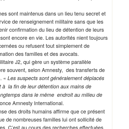
mes sont maintenus dans un lieu tenu secret et
rvice de renseignement militaire sans que les
btenir confirmation du lieu de détention de leurs
sont encore en vie. Les autorités nient toujours
cernées ou refusent tout simplement de
ation des familles et des avocats.
itaire J2, qui gère un système parallèle
père souvent, selon Amnesty, des transferts de
e. «
Les suspects sont généralement déplacés
t à la fin de leur détention aux mains de
longtemps dans le même endroit au milieu de
once Amnesty International.
ense des droits humains affirme que ce présent
ue de nombreuses familles lui ont sollicité de
hes. C’est au cours des recherches effectuées