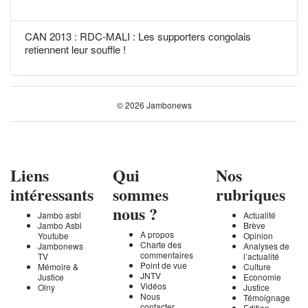
CAN 2013 : RDC-MALI : Les supporters congolais
retiennent leur souffle !
© 2026 Jambonews
Liens
Qui
Nos
intéressants
sommes
rubriques
nous ?
Jambo asbl
Actualité
Jambo Asbl
Brève
A propos
Youtube
Opinion
Charte des
Jambonews
Analyses de
commentaires
TV
l’actualité
Point de vue
Mémoire &
Culture
JNTV
Justice
Economie
Vidéos
Olny
Justice
Nous
Témoignage
contacter
Edition