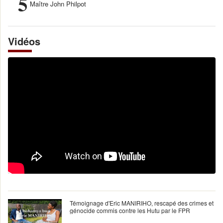
5
Maître John Philpot
Vidéos
Témoignage d'Eric MANIRIHO, rescapé des crimes et
génocide commis contre les Hutu par le FPR