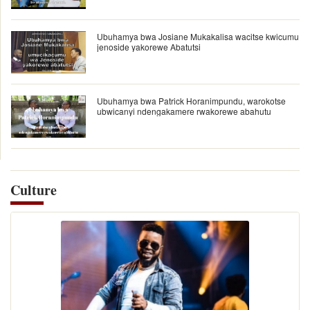
Ubuhamya bwa Josiane Mukakalisa wacitse kwicumu
jenoside yakorewe Abatutsi
Ubuhamya bwa Patrick Horanimpundu, warokotse
ubwicanyi ndengakamere rwakorewe abahutu
Culture