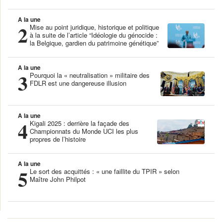
A la une
2
Mise au point juridique, historique et politique
à la suite de l’article “Idéologie du génocide :
la Belgique, gardien du patrimoine génétique”
A la une
3
Pourquoi la « neutralisation » militaire des
FDLR est une dangereuse illusion
A la une
4
Kigali 2025 : derrière la façade des
Championnats du Monde UCI les plus
propres de l’histoire
A la une
5
Le sort des acquittés : « une faillite du TPIR » selon
Maître John Philpot