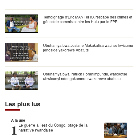
Témoignage d'Eric MANIRIHO, rescapé des crimes et
génocide commis contre les Hutu par le FPR
Ubuhamya bwa Josiane Mukakalisa wacitse kwicumu
jenoside yakorewe Abatutsi
Ubuhamya bwa Patrick Horanimpundu, warokotse
ubwicanyi ndengakamere rwakorewe abahutu
Les plus lus
A la une
1
Le guerre à l’est du Congo, otage de la
narrative rwandaise