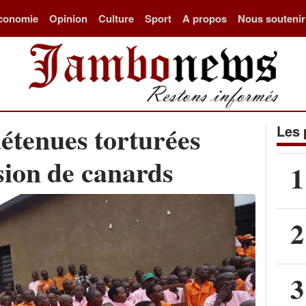
conomie
Opinion
Culture
Sport
A propos
Nous soutenir
étenues torturées
Les 
sion de canards
1
2
3