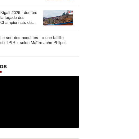
une dangereuse
illusion
Kigali 2025 : derrière
la façade des
Championnats du
Monde UCI les plus
propres de l’histoire
Le sort des acquittés : « une faillite
du TPIR » selon Maître John Philpot
éos