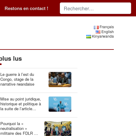
Restons en contact !
Français
English
Kinyarwanda
plus lus
Le guerre à l’est du
Congo, otage de la
narrative rwandaise
Mise au point juridique,
historique et politique à
la suite de l’article
“Idéologie du génocide :
la Belgique, gardien du
patrimoine génétique”
Pourquoi la «
neutralisation »
militaire des FDLR est