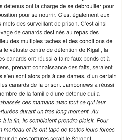
s détenus ont la charge de se débrouiller pour
sposition pour se nourrir. C’est également eux
s mets des surveillant de prison. C’est ainsi
evage de canards destinés au repas des
lieu des multiples taches et des conditions de
 le vétuste centre de détention de Kigali, la
des canards ont réussi à faire faux bonds et à
diens, prenant connaissance des faits, seraient
ls s’en sont alors pris à ces dames, d’un certain
 les canards de la prison. Jambonews a réussi
membre de la famille d’une détenue qui a
 tabassés ces mamans avec tout ce qui leur
 torturées durant un très long moment. Au
 à la fin, ils semblaient prendre plaisir. Pour
n marteau et ils ont tapé de toutes leurs forces
uteur de ces tortures serait le Sergent