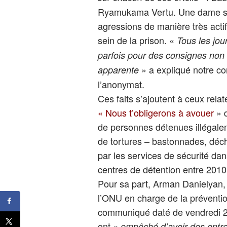
Ryamukama Vertu. Une dame surv
agressions de manière très actif
sein de la prison. «
Tous les jou
parfois pour des consignes non
» a expliqué notre co
apparente
l’anonymat.
Ces faits s’ajoutent à ceux rel
« Nous t’obligerons à avouer
» 
de personnes détenues illégalem
de tortures – bastonnades, déch
par les services de sécurité dan
centres de détention entre 201
Pour sa part, Arman Danielyan, 
l’ONU en charge de la préventio
communiqué daté de vendredi 20
ont «
empêché d’avoir des entret