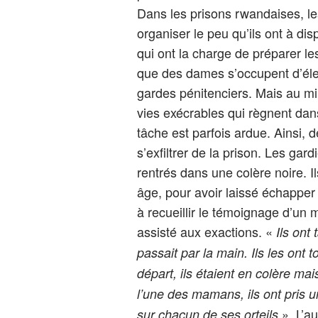
Dans les prisons rwandaises, le
organiser le peu qu’ils ont à di
qui ont la charge de préparer le
que des dames s’occupent d’él
gardes pénitenciers. Mais au mi
vies exécrables qui règnent dans
tâche est parfois ardue. Ainsi, 
s’exfiltrer de la prison. Les gar
rentrés dans une colère noire. I
âge, pour avoir laissé échapper
à recueillir le témoignage d’un 
assisté aux exactions. «
Ils ont
passait par la main. Ils les ont
départ, ils étaient en colère mais
l’une des mamans, ils ont pris u
». L’a
sur chacun de ses orteils