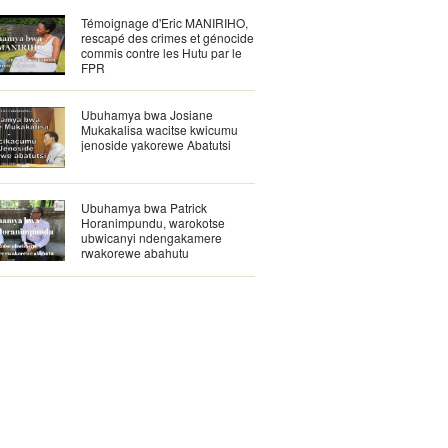
Témoignage d'Eric MANIRIHO,
rescapé des crimes et génocide
commis contre les Hutu par le
FPR
Ubuhamya bwa Josiane
Mukakalisa wacitse kwicumu
jenoside yakorewe Abatutsi
Ubuhamya bwa Patrick
Horanimpundu, warokotse
ubwicanyi ndengakamere
rwakorewe abahutu