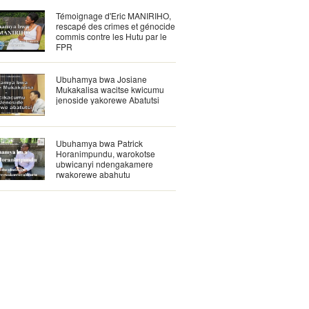
Témoignage d'Eric MANIRIHO,
rescapé des crimes et génocide
commis contre les Hutu par le
FPR
Ubuhamya bwa Josiane
Mukakalisa wacitse kwicumu
jenoside yakorewe Abatutsi
Ubuhamya bwa Patrick
Horanimpundu, warokotse
ubwicanyi ndengakamere
rwakorewe abahutu