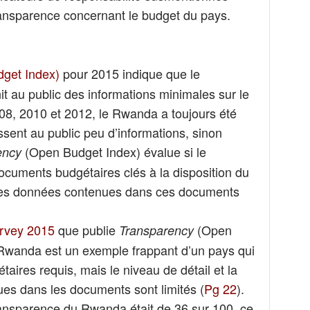
ransparence concernant le budget du pays.
get Index)
pour 2015 indique que le
 au public des informations minimales sur le
08, 2010 et 2012, le Rwanda a toujours été
ssent au public peu d’informations, sinon
(Open Budget Index) évalue si le
ency
cuments budgétaires clés à la disposition du
 les données contenues dans ces documents
rvey 2015
que publie
(Open
Transparency
 Rwanda est un exemple frappant d’un pays qui
aires requis, mais le niveau de détail et la
ues dans les documents sont limités (
Pg 22
).
ansparence du Rwanda était de 36 sur 100, ce