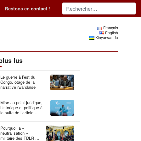
Restons en contact !
Français
English
Kinyarwanda
plus lus
Le guerre à l’est du
Congo, otage de la
narrative rwandaise
Mise au point juridique,
historique et politique à
la suite de l’article
“Idéologie du génocide :
la Belgique, gardien du
patrimoine génétique”
Pourquoi la «
neutralisation »
militaire des FDLR est