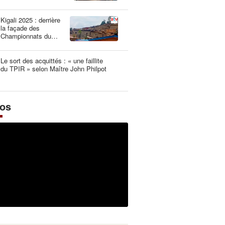
une dangereuse
illusion
Kigali 2025 : derrière
la façade des
Championnats du
Monde UCI les plus
propres de l’histoire
Le sort des acquittés : « une faillite
du TPIR » selon Maître John Philpot
éos