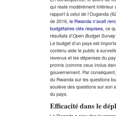
qui reste modérément inférieur 
rapport à celui de l’Ouganda (62
de 2016,
le Rwanda n’avait ren
budgétaires clés requises
,
ce qu
résultats d’
Open Budget Survey
Le budget d’un pays est importa
contenu aide le public à surveil
revenus et les dépenses du pays
promis (comme ceux inclus dans
gouvernement. Par conséquent,
du Rwanda sur les questions bu
soulève des questions sur son ef
du pays.
Efficacité dans le dép
Le Rwanda a reçu des louanges