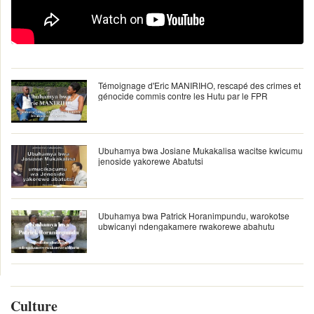
Témoignage d'Eric MANIRIHO, rescapé des crimes et
génocide commis contre les Hutu par le FPR
Ubuhamya bwa Josiane Mukakalisa wacitse kwicumu
jenoside yakorewe Abatutsi
Ubuhamya bwa Patrick Horanimpundu, warokotse
ubwicanyi ndengakamere rwakorewe abahutu
Culture